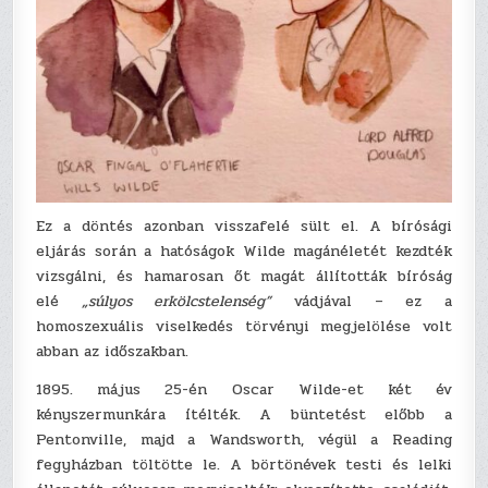
Ez a döntés azonban visszafelé sült el. A bírósági
eljárás során a hatóságok Wilde magánéletét kezdték
vizsgálni, és hamarosan őt magát állították bíróság
elé
„súlyos erkölcstelenség”
vádjával – ez a
homoszexuális viselkedés törvényi megjelölése volt
abban az időszakban.
1895. május 25-én Oscar Wilde-et két év
kényszermunkára ítélték. A büntetést előbb a
Pentonville, majd a Wandsworth, végül a Reading
fegyházban töltötte le. A börtönévek testi és lelki