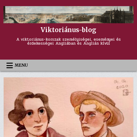
Skip
to
content
Viktoriánus-blog
A viktoriánus-korszak személyiségei, eseményei és
érdekességei Angliában és Anglián kívül
MENU