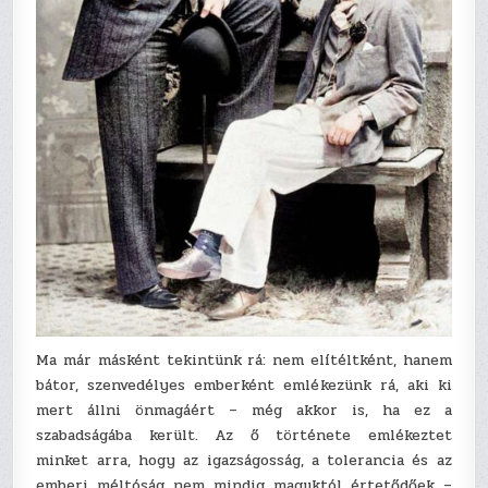
Ma már másként tekintünk rá: nem elítéltként, hanem
bátor, szenvedélyes emberként emlékezünk rá, aki ki
mert állni önmagáért – még akkor is, ha ez a
szabadságába került. Az ő története emlékeztet
minket arra, hogy az igazságosság, a tolerancia és az
emberi méltóság nem mindig maguktól értetődőek –