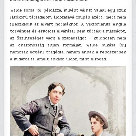
Wilde sorsa jól példázza, miként válhat valaki egy szűk
látókörű társadalom áldozatává csupán azért, mert nem
illeszkedik az elvárt normákhoz. A viktoriánus Anglia
törvényei és erkölcsi elvárásai nem tűrték a másságot,
az őszinteséget vagy a szabadságot – különösen nem
az önazonosság ilyen formáját. Wilde bukása így
nemcsak egyéni tragédia, hanem annak a rendszernek
a kudarca is, amely inkább üldöz, mint elfogad.