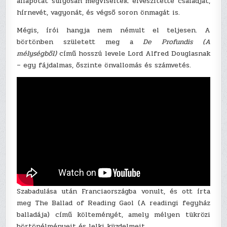
állapotát súlyosan megviselték: elveszítette családját,
hírnevét, vagyonát, és végső soron önmagát is.
Mégis, írói hangja nem némult el teljesen. A
börtönben született meg a
De Profundis (A
mélységből)
című hosszú levele Lord Alfred Douglasnak
– egy fájdalmas, őszinte önvallomás és számvetés.
Szabadulása után Franciaországba vonult, és ott írta
meg The Ballad of Reading Gaol (A readingi fegyház
balladája) című költeményét, amely mélyen tükrözi
börtönélményeit és lelki küzdelmeit.