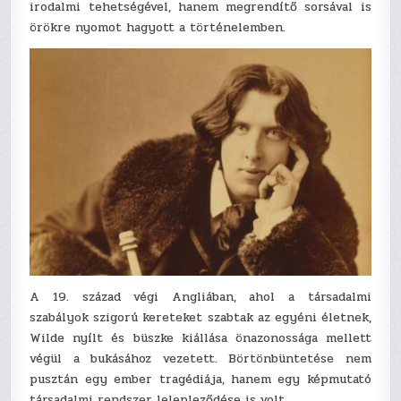
irodalmi tehetségével, hanem megrendítő sorsával is
örökre nyomot hagyott a történelemben.
A 19. század végi Angliában, ahol a társadalmi
szabályok szigorú kereteket szabtak az egyéni életnek,
Wilde nyílt és büszke kiállása önazonossága mellett
végül a bukásához vezetett. Börtönbüntetése nem
pusztán egy ember tragédiája, hanem egy képmutató
társadalmi rendszer lelepleződése is volt.