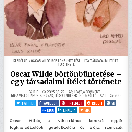
KEZDŐLAP
»
OSCAR WILDE BÖRTÖNBÜNTETÉSE – EGY TÁRSADALMI ÍTÉLET
TÖRTÉNETE
Oscar Wilde börtönbüntetése –
egy társadalmi ítélet története
ON
DJP
2025.05.25.
LEAVE A COMMENT
POSTED
OSCAR
A VIKTORIÁNUS-KORSZAK
,
HÍRES EMBEREK
,
ÍRÓ & KÖLTŐ
1
500
IN
WILDE
BÖRTÖNBÜNTETÉSE
TWITTER
FACEBOOK
PINTEREST
REDDIT
VK
–
EGY
DIGG
LINKEDIN
MIX
TÁRSADALMI
ÍTÉLET
TÖRTÉNETE
Oscar Wilde, a viktoriánus korszak egyik
legkiemelkedőbb gondolkodója és írója, nemcsak