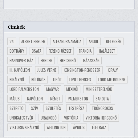
Címkék
24
ALBERT HERCEG
ALEXANDRA AMÁLIA
ANGOL
BETEGSÉG
BOTRÁNY
CSATA
FERENC JÓZSEF
FRANCIA
HALÁLESET
HANNOVER-HÁZ
HERCEG
HERCEGNŐ
HÁZASSÁG
III. NAPÓLEON
JULES VERNE
KENSINGTON-RENDSZER
KIRÁLY
KIRÁLYNŐ
KÜLÖNÖS
LIPÓT
LIPÓT HERCEG
LORD MELBOURNE
LORD PALMERSTON
MAGYAR
MEXIKÓI
MINISZTERELNÖK
MÁJUS
NAPÓLEON
NÉMET
PALMERSTON
SAROLTA
SZERETŐ
SZÍV
SZÜLETÉS
TESTRÉSZ
TRÓNÖRÖKÖS
UNOKATESTVÉR
URALKODÓ
VIKTÓRIA
VIKTÓRIA HERCEGNŐ
VIKTÓRIA KIRÁLYNŐ
WELLINGTON
ÁPRILIS
ÉLETRAJZ