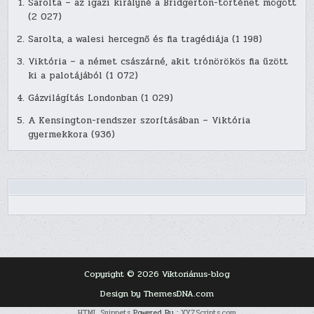
Sarolta – az igazi királyné a Bridgerton-történet mögött
(2 027)
Sarolta, a walesi hercegnő és fia tragédiája
(1 198)
Viktória – a német császárné, akit trónörökös fia űzött
ki a palotájából
(1 072)
Gázvilágítás Londonban
(1 029)
A Kensington-rendszer szorításában – Viktória
gyermekkora
(936)
Copyright © 2026 Viktoriánus-blog
Design by ThemesDNA.com
HTML Snippets
Powered By :
XYZScripts.com