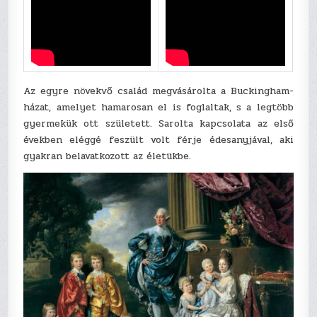
Az egyre növekvő család megvásárolta a Buckingham-
házat, amelyet hamarosan el is foglaltak, s a legtöbb
gyermekük ott született. Sarolta kapcsolata az első
években eléggé feszült volt férje édesanyjával, aki
gyakran belavatkozott az életükbe.