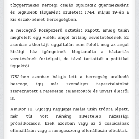
tízgyermekes hercegi család nyolcadik gyermekeként
és legkisebb lányaként született 1744. május 19-én a
kis észak-német hercegségben.
A hercegnő középszerű oktatást kapott, amely talán
megfelelt egy vidéki angol úrilány neveltetésének. Ez
azonban akkortájt egyáltalán nem felelt meg az angol
királyi ház igényeinek. Megtanulta a háztartás
vezetésének fortélyait, de távol tartották a politikai
ügyektől.
1752-ben azonban bátyja lett a hercegség uralkodó
hercege, így már személyes tapasztalatokat
szerezhetett a fejedelmi feladatokról és udvari életről
is.
Amikor III. György nagyapja halála után trónra lépett,
már túl volt néhány sikertelen házassági
próbálkozáson. Ezek azonban vagy az ő családjának
ellenállásán vagy a menyasszony ellenállásán elbuktak.