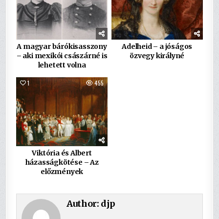
A magyar bárókisasszony
Adelheid – a jóságos
– aki mexikói császárné is
özvegy királyné
lehetett volna
1
455
Viktória és Albert
házasságkötése – Az
előzmények
Author:
djp