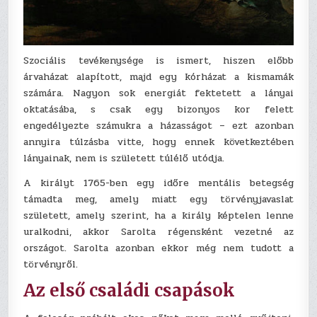
Szociális tevékenysége is ismert, hiszen előbb
árvaházat alapított, majd egy kórházat a kismamák
számára. Nagyon sok energiát fektetett a lányai
oktatásába, s csak egy bizonyos kor felett
engedélyezte számukra a házasságot – ezt azonban
annyira túlzásba vitte, hogy ennek következtében
lányainak, nem is született túlélő utódja.
A királyt 1765-ben egy időre mentális betegség
támadta meg, amely miatt egy törvényjavaslat
született, amely szerint, ha a király képtelen lenne
uralkodni, akkor Sarolta régensként vezetné az
országot. Sarolta azonban ekkor még nem tudott a
törvényről.
Az első családi csapások