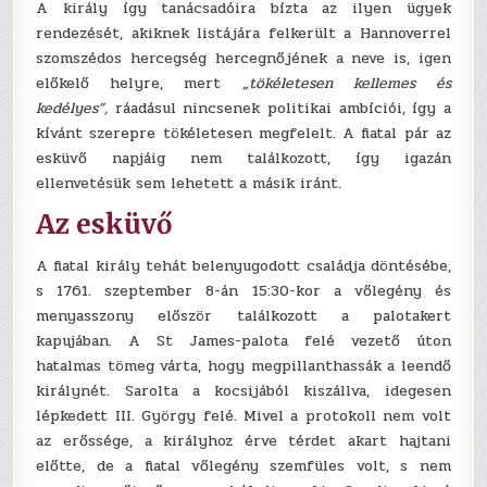
A király így tanácsadóira bízta az ilyen ügyek
rendezését, akiknek listájára felkerült a Hannoverrel
szomszédos hercegség hercegnőjének a neve is, igen
előkelő helyre, mert
„tökéletesen kellemes és
kedélyes”,
ráadásul nincsenek politikai ambíciói, így a
kívánt szerepre tökéletesen megfelelt. A fiatal pár az
esküvő napjáig nem találkozott, így igazán
ellenvetésük sem lehetett a másik iránt.
Az esküvő
A fiatal király tehát belenyugodott családja döntésébe,
s 1761. szeptember 8-án 15:30-kor a vőlegény és
menyasszony először találkozott a palotakert
kapujában. A St James-palota felé vezető úton
hatalmas tömeg várta, hogy megpillanthassák a leendő
királynét. Sarolta a kocsijából kiszállva, idegesen
lépkedett III. György felé. Mivel a protokoll nem volt
az erőssége, a királyhoz érve térdet akart hajtani
előtte, de a fiatal vőlegény szemfüles volt, s nem