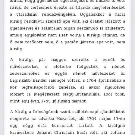
annak, hogy gyermekei egészségesek és büszke is volt
rájuk, de terhesnek érezte az állandó megjelenéseket
a társadalmi rendezvényeken. Ugyanakkor a fiatal
király rendkívül szerető apa volt, aki órákat játszott a
gyermeivel és számtalan olyan beszámoló is született,
amely egyébként nem illet volna a királyi címhez, de
ő nem törődött vele, ő a padlón játszva apa volt, nem
király.
A királyi pár nagyon szerette a zenét és
művészeteket, s előtérbe helyezték a német
zeneszerzőket és egyéb német művészeket is.
Leginkább Handel rajongói voltak, s 1764 áprilisában a
kor legfelkapottabb zenésze, az akkor nyolcéves
Mozart is megérkezett Nagy-Britanniába, ahol több,
mint egy évig, 1765 júliusáig maradt.
A király a feleségének szánt születésnapi ajándékként
meghívta az udvarba Mozartot, aki 1764 május 19-én
egy négy órás koncertet tartott. A királyné
karmestere Johann Christian Bach volt, aki Johann