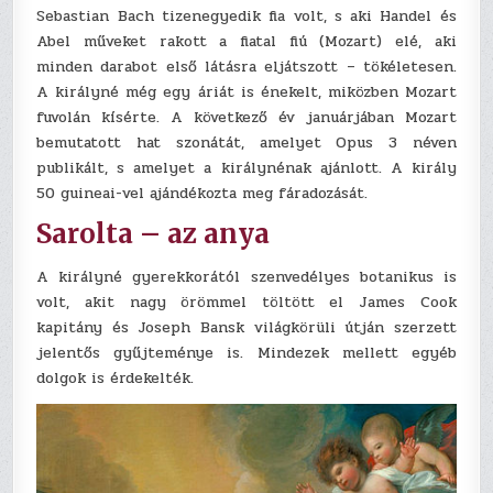
Sebastian Bach tizenegyedik fia volt, s aki Handel és
Abel műveket rakott a fiatal fiú (Mozart) elé, aki
minden darabot első látásra eljátszott – tökéletesen.
A királyné még egy áriát is énekelt, miközben Mozart
fuvolán kísérte. A következő év januárjában Mozart
bemutatott hat szonátát, amelyet Opus 3 néven
publikált, s amelyet a királynénak ajánlott. A király
50 guineai-vel ajándékozta meg fáradozását.
Sarolta – az anya
A királyné gyerekkorától szenvedélyes botanikus is
volt, akit nagy örömmel töltött el James Cook
kapitány és Joseph Bansk világkörüli útján szerzett
jelentős gyűjteménye is. Mindezek mellett egyéb
dolgok is érdekelték.