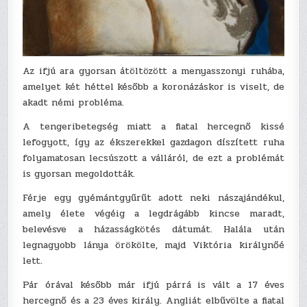
Az ifjú ara gyorsan átöltözött a menyasszonyi ruhába,
amelyet két héttel később a koronázáskor is viselt, de
akadt némi probléma.
A tengeribetegség miatt a fiatal hercegnő kissé
lefogyott, így az ékszerekkel gazdagon díszített ruha
folyamatosan lecsúszott a válláról, de ezt a problémát
is gyorsan megoldották.
Férje egy gyémántgyűrűt adott neki nászajándékul,
amely élete végéig a legdrágább kincse maradt,
belevésve a házasságkötés dátumát. Halála után
legnagyobb lánya örökölte, majd Viktória királynőé
lett.
Pár órával később már ifjú párrá is vált a 17 éves
hercegnő és a 23 éves király. Angliát elbűvölte a fiatal