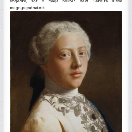
engedte, sőt ő maga bókolt neki. Sarolta kissé
megnyugodhatott.