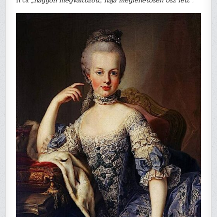
írta
„nagyon megváltozott, haja meglehetősen ősz lett”.