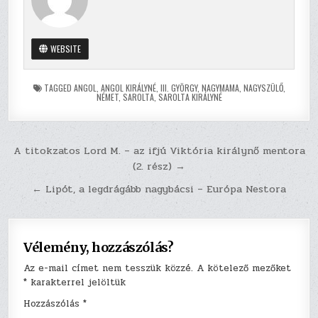
WEBSITE
TAGGED
ANGOL
,
ANGOL KIRÁLYNÉ
,
III. GYÖRGY
,
NAGYMAMA
,
NAGYSZÜLŐ
,
NÉMET
,
SAROLTA
,
SAROLTA KIRÁLYNÉ
Bejegyzés
A titokzatos Lord M. – az ifjú Viktória királynő mentora
(2. rész) →
navigáció
← Lipót, a legdrágább nagybácsi – Európa Nestora
Vélemény, hozzászólás?
Az e-mail címet nem tesszük közzé.
A kötelező mezőket
*
karakterrel jelöltük
Hozzászólás
*