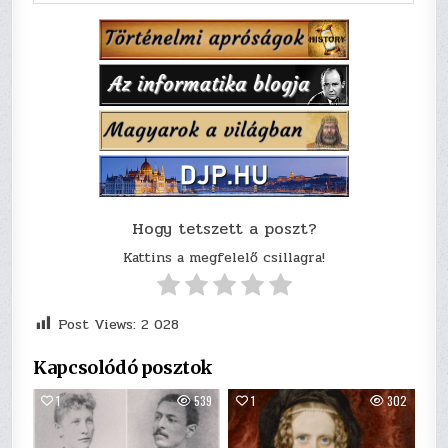
Hogy tetszett a poszt?
Kattins a megfelelő csillagra!
Post Views:
2 028
Kapcsolódó posztok
1
539
1
302