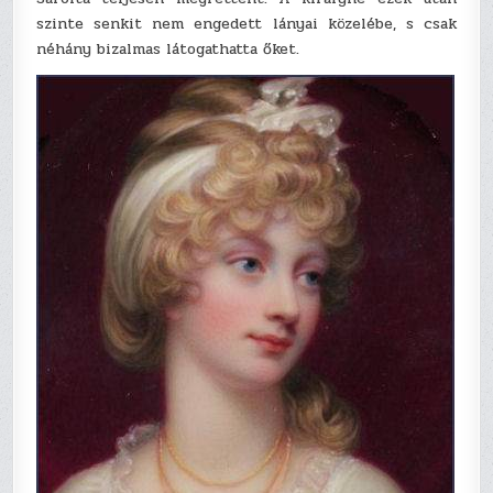
szinte senkit nem engedett lányai közelébe, s csak
néhány bizalmas látogathatta őket.