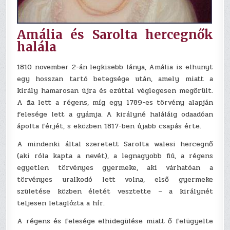
Amália és Sarolta hercegnők
halála
1810 november 2-án legkisebb lánya, Amália is elhunyt
egy hosszan tartó betegsége után, amely miatt a
király hamarosan újra és ezúttal véglegesen megőrült.
A fia lett a régens, míg egy 1789-es törvény alapján
felesége lett a gyámja. A királyné haláláig odaadóan
ápolta férjét, s eközben 1817-ben újabb csapás érte.
A mindenki által szeretett Sarolta walesi hercegnő
(aki róla kapta a nevét), a legnagyobb fiú, a régens
egyetlen törvényes gyermeke, aki várhatóan a
törvényes uralkodó lett volna, első gyermeke
születése közben életét vesztette – a királynét
teljesen letaglózta a hír.
A régens és felesége elhidegülése miatt ő felügyelte