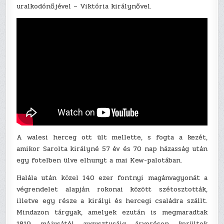
uralkodónőjével – Viktória királynővel.
A walesi herceg ott ült mellette, s fogta a kezét,
amikor Sarolta királyné 57 év és 70 nap házasság után
egy fotelben ülve elhunyt a mai Kew-palotában.
Halála után közel 140 ezer fontnyi magánvagyonát a
végrendelet alapján rokonai között szétosztották,
illetve egy része a királyi és hercegi családra szállt.
Mindazon tárgyak, amelyek ezután is megmaradtak
1819 májusától augusztusáig árverésen kerültek