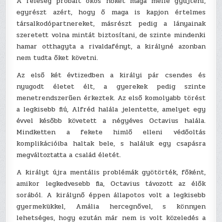
A feleség próbált okos nőket maga mellé gyűjteni,
egyrészt azért, hogy ő maga is kapjon értelmes
társalkodópartnereket, másrészt pedig a lányainak
szeretett volna mintát biztosítani, de szinte mindenki
hamar otthagyta a rivaldafényt, a királyné azonban
nem tudta őket követni.
Az első két évtizedben a királyi pár csendes és
nyugodt életet élt, a gyerekek pedig szinte
menetrendszerűen érkeztek. Az első komolyabb törést
a legkisebb fiú, Alfréd halála jelentette, amelyet egy
évvel később követett a négyéves Octavius halála.
Mindketten a fekete himlő elleni védőoltás
komplikációiba haltak bele, s haláluk egy csapásra
megváltoztatta a család életét.
A királyt újra mentális problémák gyötörték, főként,
amikor legkedvesebb fia, Octavius távozott az élők
sorából. A királynő éppen állapotos volt a legkisebb
gyermekükkel, Amália hercegnővel, s könnyen
lehetséges, hogy ezután már nem is volt közeledés a