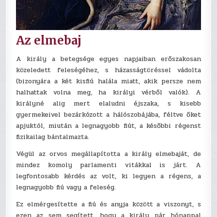
Az elmebaj
A király a betegsége egyes napjaiban erőszakosan
közeledett feleségéhez, s házasságtöréssel vádolta
(bizonyára a két kisfiú halála miatt, akik persze nem
halhattak volna meg, ha királyi vérből valók). A
királyné alig mert elaludni éjszaka, s kisebb
gyermekeivel bezárkózott a hálószobájába, féltve őket
apjuktól, miután a legnagyobb fiút, a későbbi régenst
fizikailag bántalmazta.
Végül az orvos megállapította a király elmebaját, de
mindez komoly parlamenti vitákkal is járt. A
legfontosabb kérdés az volt, ki legyen a régens, a
legnagyobb fiú vagy a feleség.
Ez elmérgesítette a fiú és anyja között a viszonyt, s
ezen az sem segített, hogy a király pár hónappal