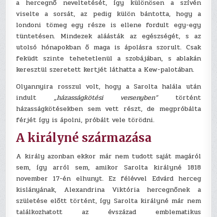
a hercegnő neveltetését, így különösen a szívén
viselte a sorsát, az pedig külön bántotta, hogy a
londoni tömeg egy része is ellene fordult egy-egy
tüntetésen. Mindezek aláásták az egészségét, s az
utolsó hónapokban ő maga is ápolásra szorult. Csak
feküdt szinte tehetetlenül a szobájában, s ablakán
keresztül szeretett kertjét láthatta a Kew-palotában.
Olyannyira rosszul volt, hogy a Sarolta halála után
indult
„házasságkötési versenyben”
történt
házasságkötésekben sem vett részt, de megpróbálta
férjét így is ápolni, próbált vele törödni.
A királyné származása
A király azonban ekkor már nem tudott saját magáról
sem, így arról sem, amikor Sarolta királyné 1818
november 17-én elhunyt. Ez félévvel Edvárd herceg
kislányának, Alexandrina Viktória hercegnőnek a
születése előtt történt, így Sarolta királyné már nem
találkozhatott az évszázad emblematikus