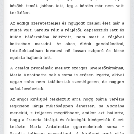
később ismét jobban lett, így a kérdés már nem volt
terítéken.
Az eddigi szeretetteljes és nyugodt családi élet már a
múlté volt. Sarolta félt a férjétől, depressziós lett és
külön hálószobába költözött, nem mert a férjével
kettesben maradni. Az okos, élénk gondolkodású,
intellektuálisan kíváncsi nő lassan szigorú és kissé
egoista hajlamú lett.
A családi problémák mellett szorgos levelezőtársának,
Maria Antoinette-nek a sorsa is erősen izgatta, akivel
ugyan soha nem találkoztak személyesen, de nagyon
sokat leveleztek.
Az angol királyné felkészült arra, hogy Mária Terézia
legkisebb lánya méltóképpen élhessen, ha Angliába
menekül, s teljesen megdöbbent, amikor azt hallotta,
hogy a francia királyt és feleségét kivégezték. S ezt
tetézte Maria Antoinette gyermekeinek sorsa –
Sarolta teljesen megrettent. A királyné ezek után