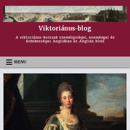
Skip
to
content
Viktoriánus-blog
A viktoriánus-korszak személyiségei, eseményei és
érdekességei Angliában és Anglián kívül
MENU