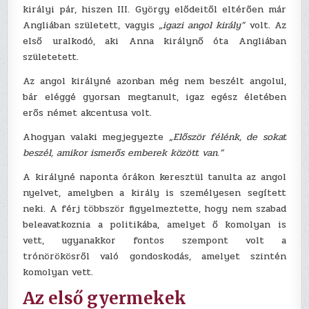
királyi pár, hiszen III. György elődeitől eltérően már
Angliában született, vagyis
„igazi angol király”
volt. Az
első uralkodó, aki Anna királynő óta Angliában
születetett.
Az angol királyné azonban még nem beszélt angolul,
bár eléggé gyorsan megtanult, igaz egész életében
erős német akcentusa volt.
Ahogyan valaki megjegyezte
„Először félénk, de sokat
beszél, amikor ismerős emberek között van.”
A királyné naponta órákon keresztül tanulta az angol
nyelvet, amelyben a király is személyesen segített
neki. A férj többször figyelmeztette, hogy nem szabad
beleavatkoznia a politikába, amelyet ő komolyan is
vett, ugyanakkor fontos szempont volt a
trónörökösről való gondoskodás, amelyet szintén
komolyan vett.
Az első gyermekek