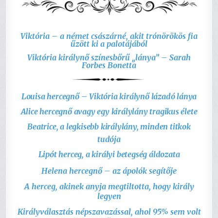
Viktória – a német császárné, akit trónörökös fia
űzött ki a palotájából
Viktória királynő színesbőrű „lánya” – Sarah
Forbes Bonetta
Louisa hercegnő – Viktória királynő lázadó lánya
Alice hercegnő avagy egy királylány tragikus élete
Beatrice, a legkisebb királylány, minden titkok
tudója
Lipót herceg, a királyi betegség áldozata
Helena hercegnő – az ápolók segítője
A herceg, akinek anyja megtiltotta, hogy király
legyen
Királyválasztás népszavazással, ahol 95% sem volt