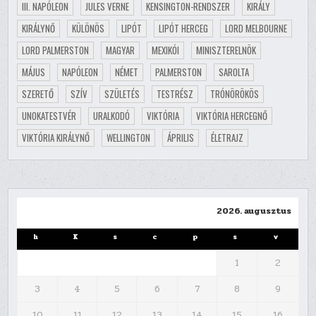
III. NAPÓLEON
JULES VERNE
KENSINGTON-RENDSZER
KIRÁLY
KIRÁLYNŐ
KÜLÖNÖS
LIPÓT
LIPÓT HERCEG
LORD MELBOURNE
LORD PALMERSTON
MAGYAR
MEXIKÓI
MINISZTERELNÖK
MÁJUS
NAPÓLEON
NÉMET
PALMERSTON
SAROLTA
SZERETŐ
SZÍV
SZÜLETÉS
TESTRÉSZ
TRÓNÖRÖKÖS
UNOKATESTVÉR
URALKODÓ
VIKTÓRIA
VIKTÓRIA HERCEGNŐ
VIKTÓRIA KIRÁLYNŐ
WELLINGTON
ÁPRILIS
ÉLETRAJZ
2026. augusztus
h
K
s
c
p
s
v
1
2
3
4
5
6
7
8
9
10
11
12
13
14
15
16