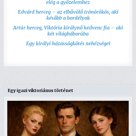
elég a győzelemhez
Edvárd herceg – az elbűvölő trónörökös, aki
később a bordélyok
Artúr herceg, Viktória királynő kedvenc fia – aki
két világháborúba
Egy királyi házasságkötés nehézségei
Egy igazi viktoriánus történet