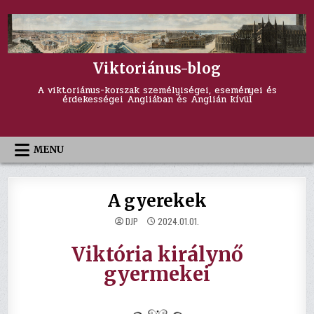
Skip
to
content
Viktoriánus-blog
A viktoriánus-korszak személyiségei, eseményei és
érdekességei Angliában és Anglián kívül
MENU
A gyerekek
DJP
2024.01.01.
Viktória királynő
gyermekei