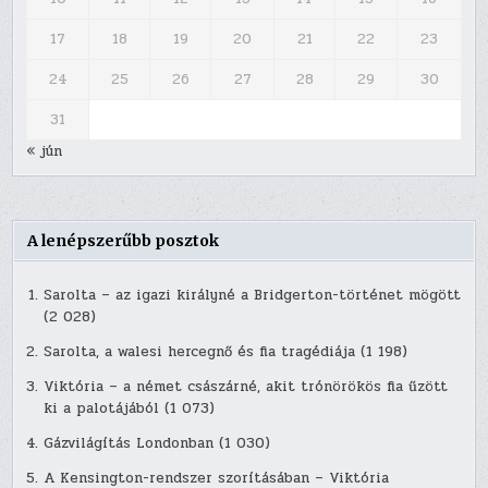
17
18
19
20
21
22
23
24
25
26
27
28
29
30
31
« jún
A lenépszerűbb posztok
Sarolta – az igazi királyné a Bridgerton-történet mögött
(2 028)
Sarolta, a walesi hercegnő és fia tragédiája
(1 198)
Viktória – a német császárné, akit trónörökös fia űzött
ki a palotájából
(1 073)
Gázvilágítás Londonban
(1 030)
A Kensington-rendszer szorításában – Viktória