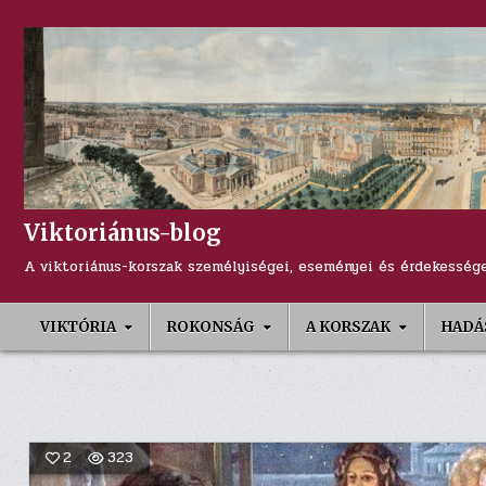
Skip
to
content
Viktoriánus-blog
A viktoriánus-korszak személyiségei, eseményei és érdekessége
VIKTÓRIA
ROKONSÁG
A KORSZAK
HADÁ
2
323