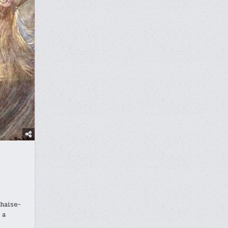
haise-
 a