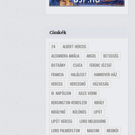
Címkék
24
ALBERT HERCEG
ALEXANDRA AMÁLIA
ANGOL
BETEGSÉG
BOTRÁNY
CSATA
FERENC JÓZSEF
FRANCIA
HALÁLESET
HANNOVER-HÁZ
HERCEG
HERCEGNŐ
HÁZASSÁG
III. NAPÓLEON
JULES VERNE
KENSINGTON-RENDSZER
KIRÁLY
KIRÁLYNŐ
KÜLÖNÖS
LIPÓT
LIPÓT HERCEG
LORD MELBOURNE
LORD PALMERSTON
MAGYAR
MEXIKÓI