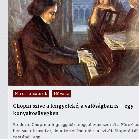
Posted
Híres emberek
Művész
in
Chopin szíve a lengyeleké, a valóságban is – egy
konyakosüvegben
Frederic Chopin a legnagyobb lengyel zeneszerző a Père-Lac
ben van eltemetve, de a temetése előtt a szívét kioperálták
testéből, egy…