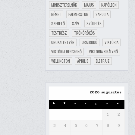
MINISZTERELNÖK
MÁJUS
NAPÓLEON
NÉMET
PALMERSTON
SAROLTA
SZERETŐ
SZÍV
SZÜLETÉS
TESTRÉSZ
TRÓNÖRÖKÖS
UNOKATESTVÉR
URALKODÓ
VIKTÓRIA
VIKTÓRIA HERCEGNŐ
VIKTÓRIA KIRÁLYNŐ
WELLINGTON
ÁPRILIS
ÉLETRAJZ
2026. augusztus
h
K
s
c
p
s
v
1
2
3
4
5
6
7
8
9