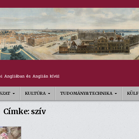
i Angliában és Anglián kívül
SZAT
KULTÚRA
TUDOMÁNY&TECHNIKA
KÜL
Címke:
szív