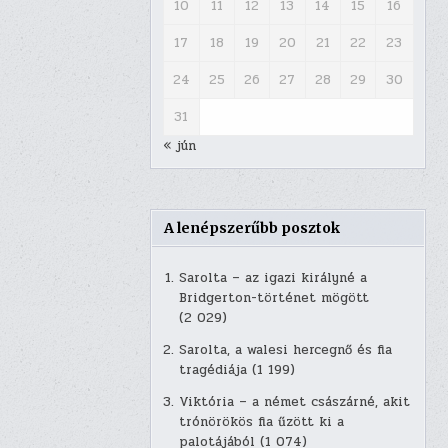
10
11
12
13
14
15
16
17
18
19
20
21
22
23
24
25
26
27
28
29
30
31
« jún
A lenépszerűbb posztok
Sarolta – az igazi királyné a
Bridgerton-történet mögött
(2 029)
Sarolta, a walesi hercegnő és fia
tragédiája
(1 199)
Viktória – a német császárné, akit
trónörökös fia űzött ki a
palotájából
(1 074)